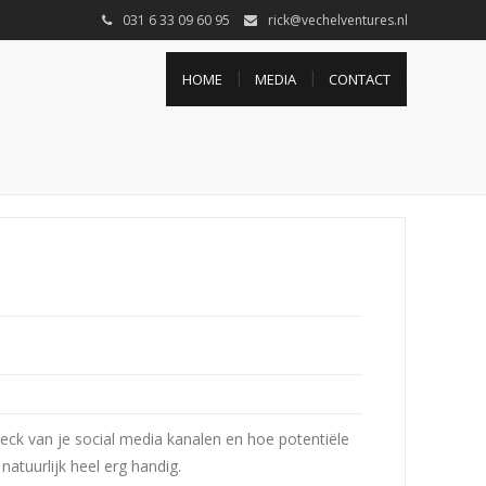
031 6 33 09 60 95
rick@vechelventures.nl
HOME
MEDIA
CONTACT
ck van je social media kanalen en hoe potentiële
atuurlijk heel erg handig.