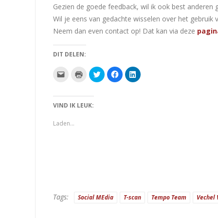
Gezien de goede feedback, wil ik ook best anderen 
Wil je eens van gedachte wisselen over het gebruik 
Neem dan even contact op! Dat kan via deze
pagin
DIT DELEN:
Klik
Klik
Klik
Klik
Klik
om
om
om
om
om
dit
af
te
te
op
te
te
delen
delen
LinkedIn
e-
drukken
met
op
te
mailen
(Wordt
Twitter
Facebook
delen
VIND IK LEUK:
naar
in
(Wordt
(Wordt
(Wordt
een
een
in
in
in
vriend
nieuw
een
een
een
Laden...
(Wordt
venster
nieuw
nieuw
nieuw
in
geopend)
venster
venster
venster
een
geopend)
geopend)
geopend)
nieuw
venster
geopend)
Tags:
Social MEdia
T-scan
Tempo Team
Vechel 