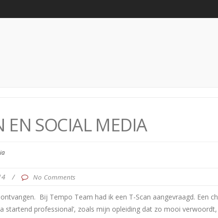
N EN SOCIAL MEDIA
ia
014
/
No Comments
 ontvangen. Bij Tempo Team had ik een T-Scan aangevraagd. Een che
 startend professional’, zoals mijn opleiding dat zo mooi verwoordt, n