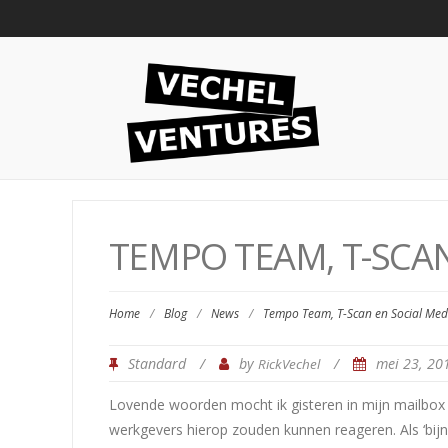
TEMPO TEAM, T-SCA
Home
/
Blog
/
News
/
Tempo Team, T-Scan en Social Med
Standard
/
by
/
mei 23, 2
RickVechel
Lovende woorden mocht ik gisteren in mijn mailbox
werkgevers hierop zouden kunnen reageren. Als ‘bijna