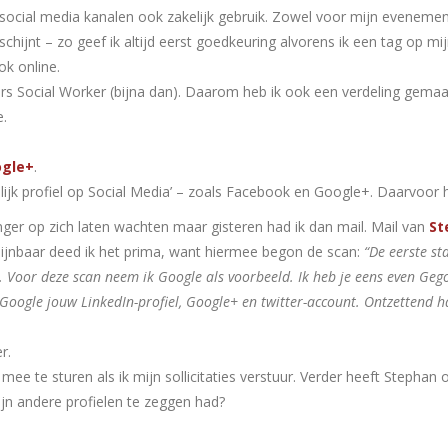
n social media kanalen ook zakelijk gebruik. Zowel voor mijn evenem
ijnt – zo geef ik altijd eerst goedkeuring alvorens ik een tag op mijn 
k online.
s Social Worker (bijna dan). Daarom heb ik ook een verdeling gemaa
.
gle+
.
onlijk profiel op Social Media’ – zoals Facebook en Google+. Daarvoor
ger op zich laten wachten maar gisteren had ik dan mail. Mail van
St
hijnbaar deed ik het prima, want hiermee begon de scan:
“De eerste sta
e. Voor deze scan neem ik Google als
voorbeeld. Ik heb je eens even Gego
n Google jouw
LinkedIn-profiel, Google+ en twitter-account. Ontzettend 
r.
ks mee te sturen als ik mijn sollicitaties verstuur. Verder heeft Step
 andere profielen te zeggen had?