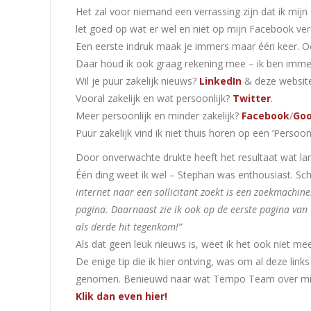
Het zal voor niemand een verrassing zijn dat ik mij
let goed op wat er wel en niet op mijn Facebook versch
Een eerste indruk maak je immers maar één keer. Oo
Daar houd ik ook graag rekening mee – ik ben immer
Wil je puur zakelijk nieuws?
LinkedIn
& deze website
Vooral zakelijk en wat persoonlijk?
Twitter
.
Meer persoonlijk en minder zakelijk?
Facebook
/
Goo
Puur zakelijk vind ik niet thuis horen op een ‘Perso
Door onverwachte drukte heeft het resultaat wat lan
Één ding weet ik wel – Stephan was enthousiast. Sc
internet naar
een sollicitant zoekt is een zoekmachin
pagina. Daarnaast zie ik ook op de eerste pagina va
als derde hit tegenkom!”
Als dat geen leuk nieuws is, weet ik het ook niet mee
De enige tip die ik hier ontving, was om al deze lin
genomen. Benieuwd naar wat Tempo Team over mijn
Klik dan even hier!