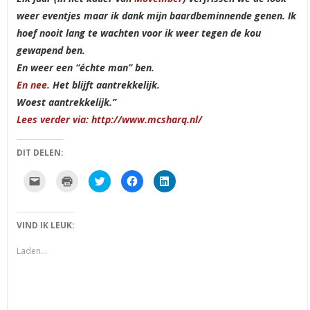
weer eventjes maar ik dank mijn baardbeminnende genen. Ik
hoef nooit lang te wachten voor ik weer tegen de kou
gewapend ben.
En weer een “échte man” ben.
En nee.
Het blijft aantrekkelijk.
Woest
aantrekkelijk.”
Lees verder via: http://www.mcsharq.nl/
DIT DELEN:
Klik
Klik
Klik
Klik
Klik
om
om
om
om
om
dit
af
te
te
op
te
te
delen
delen
LinkedIn
e-
drukken
met
op
te
mailen
(Wordt
Twitter
Facebook
delen
VIND IK LEUK:
naar
in
(Wordt
(Wordt
(Wordt
een
een
in
in
in
vriend
nieuw
een
een
een
Laden...
(Wordt
venster
nieuw
nieuw
nieuw
in
geopend)
venster
venster
venster
een
geopend)
geopend)
geopend)
nieuw
venster
geopend)