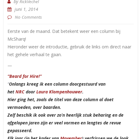
by
RickVechel
juni 1, 2014
No Comments
Eerste van de maand. Dat betekent weer een column bij
McSharq!
Hieronder weer de introductie, gebruik de links om direct naar
het gehele verhaal te gaan.
—
“Beard for Hire!”
“
Onlangs kreeg ik een column doorgestuurd van
het
NRC
door
Laura Klompenhouwer
.
Hier ging het, zoals de titel van deze column al doet
vermoeden, over baarden.
Zelf beschik ik ook over zo’n heerlijk stuk beharing en de
afgelopen jaren zijn er veel vormen en lengtes de revue
gepasseerd.
Elk jaar (in het kader van
Movember
) verfrissen we de look