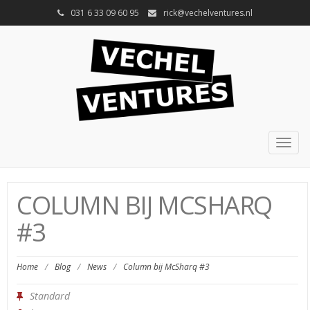
031 6 33 09 60 95
rick@vechelventures.nl
Togg
navig
COLUMN BIJ MCSHARQ
#3
Home
/
Blog
/
News
/
Column bij McSharq #3
Standard