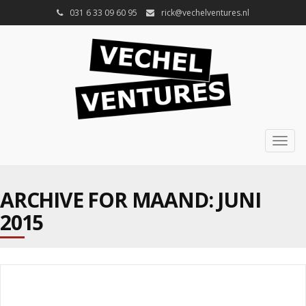
031 6 33 09 60 95
rick@vechelventures.nl
Togg
navig
ARCHIVE FOR MAAND:
JUNI
2015