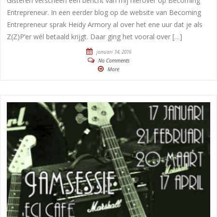
Gisteren verscheen een bericht van mij hierover op Becoming
Entrepreneur. In een eerder blog op de website van Becoming
Entrepreneur sprak Heidy Armory al over het ene uur dat je als
Z(Z)P’er wél betaald krijgt. Daar ging het vooral over […]
januari 14, 2016
No Comments
More