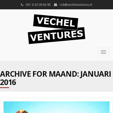
031 6 33 09 60 95
rick@vechelventures.nl
Togg
navig
ARCHIVE FOR MAAND:
JANUARI
2016