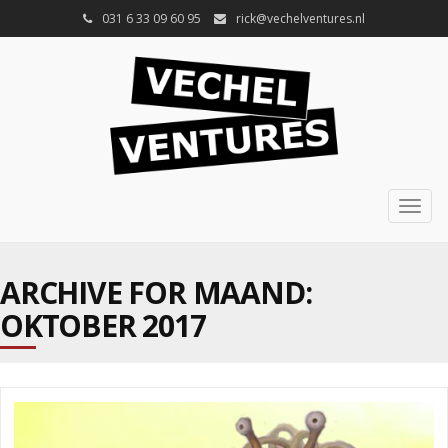
031 6 33 09 60 95
rick@vechelventures.nl
Togg
navig
ARCHIVE FOR MAAND:
OKTOBER 2017