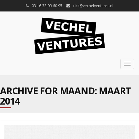
031 6 33 09 60 95
rick@vechelventures.nl
Togg
navig
ARCHIVE FOR MAAND:
MAART
2014