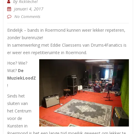
by
RickVechel
januari 4, 2017
No Comments
Eindelijk – bands in Roermond kunnen weer lekker repeteren,
zonder burenruzie!
In samenwerking met Eddie Claessens van Drums4Fanatics is
er weer een repetitieruimte in Roermond.
Hoe? Wie?
Wat?
De
MuziekLoodZ
!
Sinds het
sluiten van
het Centrum
voor de
Kunsten in
Roermond is het een lange tijd moeilijk geweest om lekker te