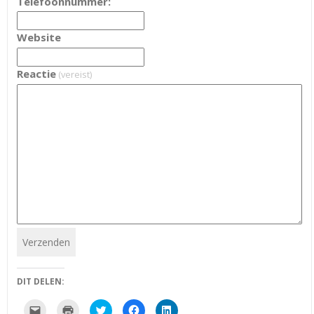
Telefoonnummer:
Website
Reactie
(vereist)
Verzenden
DIT DELEN:
Klik
Klik
Klik
Klik
Klik