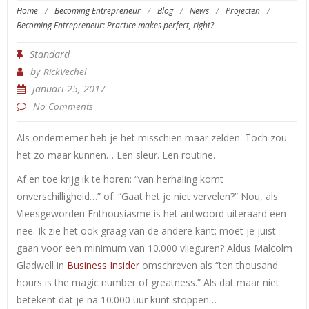
Home
/
Becoming Entrepreneur
/
Blog
/
News
/
Projecten
/
Becoming Entrepreneur: Practice makes perfect, right?
Standard
by
RickVechel
januari 25, 2017
No Comments
Als ondernemer heb je het misschien maar zelden. Toch zou
het zo maar kunnen… Een sleur. Een routine.
Af en toe krijg ik te horen: “van herhaling komt
onverschilligheid…” of: “Gaat het je niet vervelen?” Nou, als
Vleesgeworden Enthousiasme is het antwoord uiteraard een
nee.
Ik zie het ook graag van de andere kant; moet je juist
gaan voor een minimum van 10.000 vlieguren? Aldus Malcolm
Gladwell in
Business Insider
omschreven als “ten thousand
hours is the magic number of greatness.” Als dat maar niet
betekent dat je na 10.000 uur kunt stoppen…