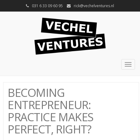
031 6 33 09 60 95
rick@vechelventures.nl
Togg
navig
BECOMING
ENTREPRENEUR:
PRACTICE MAKES
PERFECT, RIGHT?