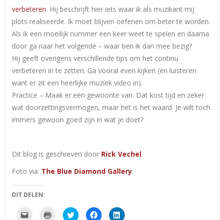
verbeteren
. Hij beschrijft hier iets waar ik als muzikant mij
plots realiseerde. Ik moet blijven oefenen om beter te worden.
Als ik een moeilijk nummer een keer weet te spelen en daarna
door ga naar het volgende – waar ben ik dan mee bezig?
Hij geeft overigens verschillende tips om het continu
verbeteren in te zetten. Ga vooral even kijken (en luisteren
want er zit een heerlijke muziek video in).
Practice – Maak er een gewoonte van. Dat kost tijd en zeker
wat doorzettingsvermogen, maar het is het waard. Je wilt toch
immers gewoon goed zijn in wat je doet?
Dit blog is geschreven door
Rick Vechel
.
Foto via:
The Blue Diamond Gallery
.
DIT DELEN:
Klik
Klik
Klik
Klik
Klik
om
om
om
om
om