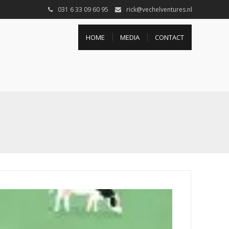
031 6 33 09 60 95
rick@vechelventures.nl
HOME
MEDIA
CONTACT