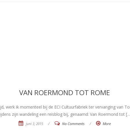
VAN ROERMOND TOT ROME
ijd, werk ik momenteel bij de ECI Cultuurfabriek ter vervanging van T
ijdens zijn wandeling een reisblog bij, genaamd: Van Roermond tot […
juni 3, 2015
/
No Comments
/
More