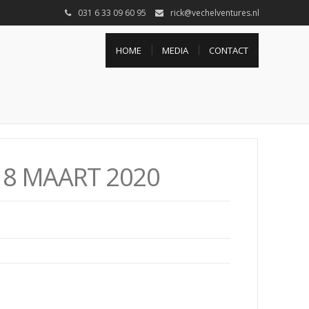
031 6 33 09 60 95
rick@vechelventures.nl
HOME
MEDIA
CONTACT
8 MAART 2020