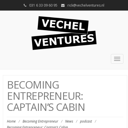
031 6 33 09 60 95
rick@vechelventures.nl
Togg
navig
BECOMING
ENTREPRENEUR:
CAPTAIN’S CABIN
Home
/
Becoming Entrepreneur
/
News
/
podcast
/
Becoming Entrepreneur: Captain’s Cabin