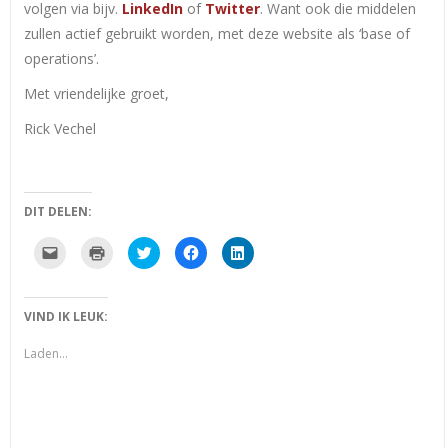
volgen via bijv.
LinkedIn
of
Twitter
. Want ook die middelen
zullen actief gebruikt worden, met deze website als ‘base of
operations’.
Met vriendelijke groet,
Rick Vechel
DIT DELEN:
Klik
Klik
Klik
Klik
Klik
om
om
om
om
om
dit
af
te
te
op
te
te
delen
delen
LinkedIn
e-
drukken
met
op
te
mailen
(Wordt
Twitter
Facebook
delen
VIND IK LEUK:
naar
in
(Wordt
(Wordt
(Wordt
een
een
in
in
in
vriend
nieuw
een
een
een
Laden...
(Wordt
venster
nieuw
nieuw
nieuw
in
geopend)
venster
venster
venster
een
geopend)
geopend)
geopend)
nieuw
venster
geopend)