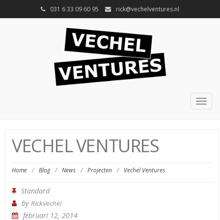
031 6 33 09 60 95
rick@vechelventures.nl
Togg
navig
VECHEL VENTURES
Home
/
Blog
/
News
/
Projecten
/
Vechel Ventures
Standard
by
RickVechel
februari 12, 2014