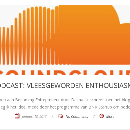
ODCAST: VLEESGEWORDEN ENTHOUSIAS
men aan Becoming Entrepreneur door Dasha. Ik schreef toen het blo
reeg ik het idee, mede door het programma van BNR Startup om podc
januari 18, 2017
/
No Comments
/
More