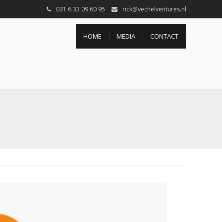
031 6 33 09 60 95
rick@vechelventures.nl
HOME
MEDIA
CONTACT