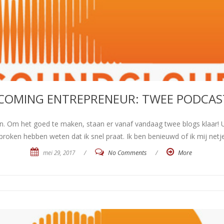
COMING ENTREPRENEUR: TWEE PODCAS
n. Om het goed te maken, staan er vanaf vandaag twee blogs klaar! U
sproken hebben weten dat ik snel praat. Ik ben benieuwd of ik mij net
mei 29, 2017
/
No Comments
/
More