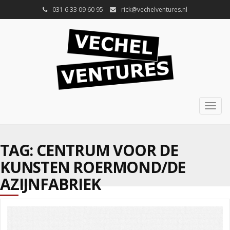
031 6 33 09 60 95
rick@vechelventures.nl
Togg
navig
TAG: CENTRUM VOOR DE
KUNSTEN ROERMOND/DE
AZIJNFABRIEK