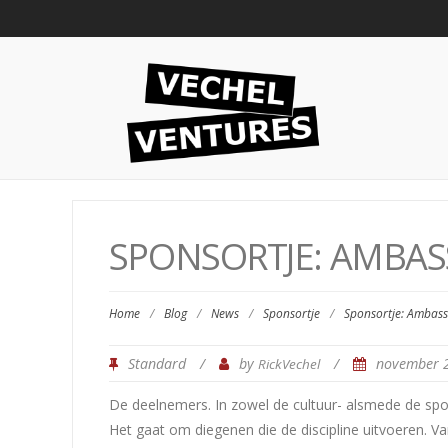
SPONSORTJE: AMBASS
Home
/
Blog
/
News
/
Sponsortje
/
Sponsortje: Ambass
Standard
/
by
/
november 
RickVechel
De deelnemers. In zowel de cultuur- alsmede de sports
Het gaat om diegenen die de discipline uitvoeren. Va