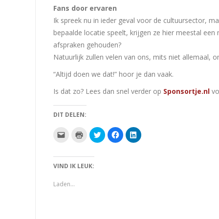
Fans door ervaren
Ik spreek nu in ieder geval voor de cultuursector, m
bepaalde locatie speelt, krijgen ze hier meestal ee
afspraken gehouden?
Natuurlijk zullen velen van ons, mits niet allemaal, 
“Altijd doen we dat!” hoor je dan vaak.
Is dat zo? Lees dan snel verder op
Sponsortje.nl
voo
DIT DELEN:
Klik
Klik
Klik
Klik
Klik
om
om
om
om
om
dit
af
te
te
op
te
te
delen
delen
LinkedIn
e-
drukken
met
op
te
mailen
(Wordt
Twitter
Facebook
delen
VIND IK LEUK:
naar
in
(Wordt
(Wordt
(Wordt
een
een
in
in
in
vriend
nieuw
een
een
een
Laden...
(Wordt
venster
nieuw
nieuw
nieuw
in
geopend)
venster
venster
venster
een
geopend)
geopend)
geopend)
nieuw
venster
geopend)