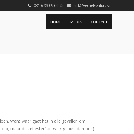
031 6 33 09 60 95
rick@vechelventures.nl
HOME
MEDIA
CONTACT
lleen. Want waar gaat het in alle gevallen om?
ep, maar de ‘artiesten’ (in welk gebied dan ook).