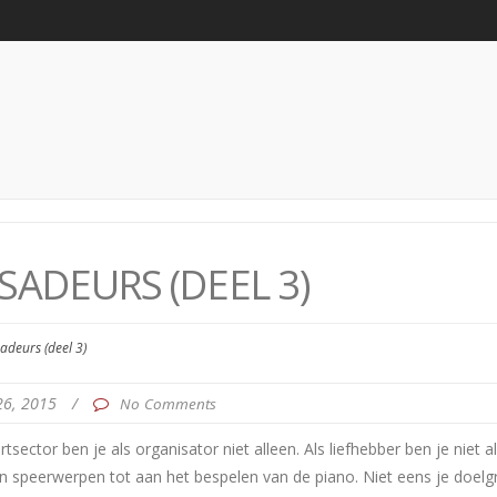
ADEURS (DEEL 3)
adeurs (deel 3)
26, 2015
/
No Comments
ector ben je als organisator niet alleen. Als liefhebber ben je niet a
n speerwerpen tot aan het bespelen van de piano. Niet eens je doelgro