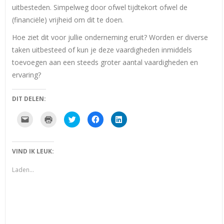
uitbesteden. Simpelweg door ofwel tijdtekort ofwel de
(financiële) vrijheid om dit te doen.
Hoe ziet dit voor jullie onderneming eruit? Worden er diverse
taken uitbesteed of kun je deze vaardigheden inmiddels
toevoegen aan een steeds groter aantal vaardigheden en
ervaring?
DIT DELEN:
Klik
Klik
Klik
Klik
Klik
om
om
om
om
om
dit
af
te
te
op
te
te
delen
delen
LinkedIn
e-
drukken
met
op
te
mailen
(Wordt
Twitter
Facebook
delen
VIND IK LEUK:
naar
in
(Wordt
(Wordt
(Wordt
een
een
in
in
in
vriend
nieuw
een
een
een
Laden...
(Wordt
venster
nieuw
nieuw
nieuw
in
geopend)
venster
venster
venster
een
geopend)
geopend)
geopend)
nieuw
venster
geopend)