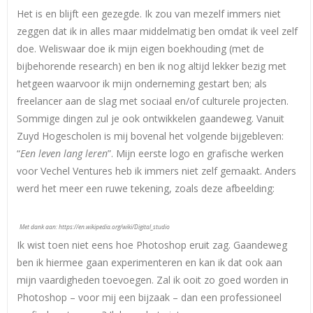
Het is en blijft een gezegde. Ik zou van mezelf immers niet
zeggen dat ik in alles maar middelmatig ben omdat ik veel zelf
doe. Weliswaar doe ik mijn eigen boekhouding (met de
bijbehorende research) en ben ik nog altijd lekker bezig met
hetgeen waarvoor ik mijn onderneming gestart ben; als
freelancer aan de slag met sociaal en/of culturele projecten.
Sommige dingen zul je ook ontwikkelen gaandeweg. Vanuit
Zuyd Hogescholen is mij bovenal het volgende bijgebleven:
“
Een leven lang leren
”. Mijn eerste logo en grafische werken
voor Vechel Ventures heb ik immers niet zelf gemaakt. Anders
werd het meer een ruwe tekening, zoals deze afbeelding:
Met dank aan: https://en.wikipedia.org/wiki/Digital_studio
Ik wist toen niet eens hoe Photoshop eruit zag.
Gaandeweg
ben ik hiermee gaan experimenteren en kan ik dat ook aan
mijn vaardigheden toevoegen. Zal ik ooit zo goed worden in
Photoshop – voor mij een bijzaak – dan een professioneel