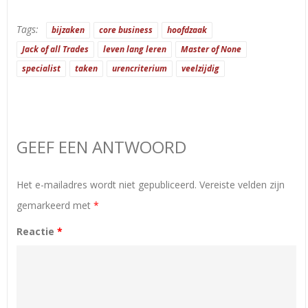
Tags:
bijzaken
core business
hoofdzaak
Jack of all Trades
leven lang leren
Master of None
specialist
taken
urencriterium
veelzijdig
GEEF EEN ANTWOORD
Het e-mailadres wordt niet gepubliceerd.
Vereiste velden zijn
gemarkeerd met
*
Reactie
*