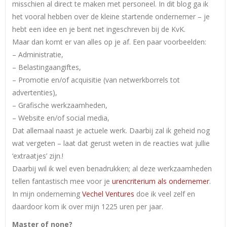
misschien al direct te maken met personeel. In dit blog ga ik
het vooral hebben over de kleine startende ondernemer – je
hebt een idee en je bent net ingeschreven bij de KvK.
Maar dan komt er van alles op je af. Een paar voorbeelden:
– Administratie,
– Belastingaangiftes,
– Promotie en/of acquisitie (van netwerkborrels tot
advertenties),
– Grafische werkzaamheden,
– Website en/of social media,
Dat allemaal naast je actuele werk. Daarbij zal ik geheid nog
wat vergeten – laat dat gerust weten in de reacties wat jullie
‘extraatjes’ zijn.!
Daarbij wil ik wel even benadrukken; al deze werkzaamheden
tellen fantastisch mee voor je
urencriterium als ondernemer
.
In mijn onderneming
Vechel Ventures
doe ik veel zelf en
daardoor kom ik over mijn 1
225 uren per jaar.
Master of none?