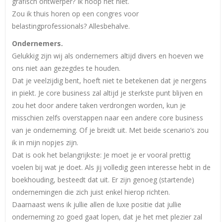
grafisch ontwerper? Ik hoop het niet.
Zou ik thuis horen op een congres voor
belastingprofessionals? Allesbehalve.
Ondernemers.
Gelukkig zijn wij als ondernemers altijd divers en hoeven we
ons niet aan gezegdes te houden.
Dat je veelzijdig bent, hoeft niet te betekenen dat je nergens
in piekt. Je core business zal altijd je sterkste punt blijven en
zou het door andere taken verdrongen worden, kun je
misschien zelfs overstappen naar een andere core business
van je onderneming. Of je breidt uit. Met beide scenario’s zou
ik in mijn nopjes zijn.
Dat is ook het belangrijkste: Je moet je er vooral prettig
voelen bij wat je doet. Als jij volledig geen interesse hebt in de
boekhouding, besteedt dat uit. Er zijn genoeg (startende)
ondernemingen die zich juist enkel hierop richten.
Daarnaast wens ik jullie allen de luxe positie dat jullie
onderneming zo goed gaat lopen, dat je het met plezier zal